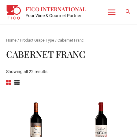
Skip
FICO INTERNATIONAL
to
Sear
Your Wine & Gourmet Partner
Main
content
Menu
Home
/ Product Grape Type / Cabernet Franc
CABERNET FRANC
Showing all 22 results