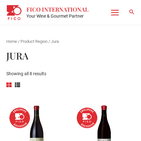
Skip
FICO INTERNATIONAL
to
Sear
Your Wine & Gourmet Partner
Main
content
Menu
Home
/ Product Region / Jura
JURA
Showing all 8 results